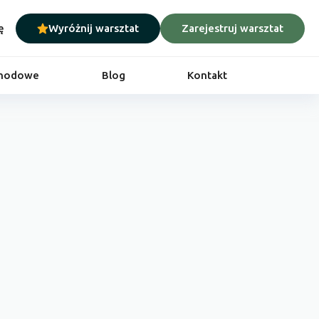
ę
Wyróżnij warsztat
Zarejestruj warsztat
chodowe
Blog
Kontakt