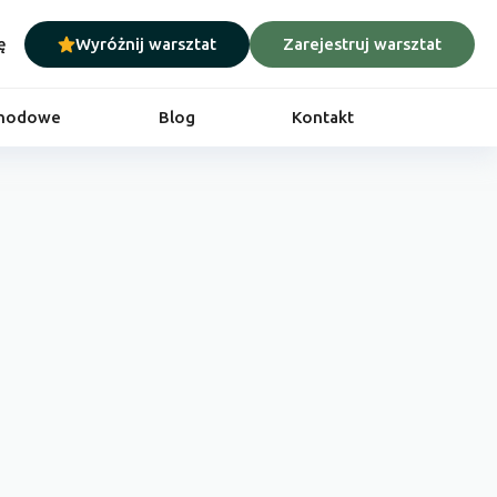
ę
Wyróżnij warsztat
Zarejestruj warsztat
chodowe
Blog
Kontakt