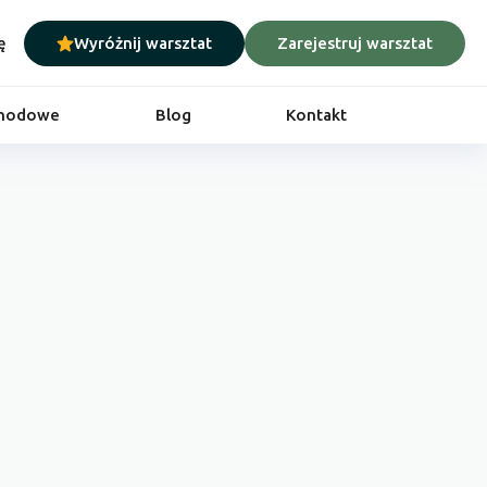
ę
Wyróżnij warsztat
Zarejestruj warsztat
chodowe
Blog
Kontakt