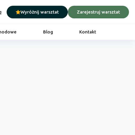
ę
Wyróżnij warsztat
Zarejestruj warsztat
chodowe
Blog
Kontakt