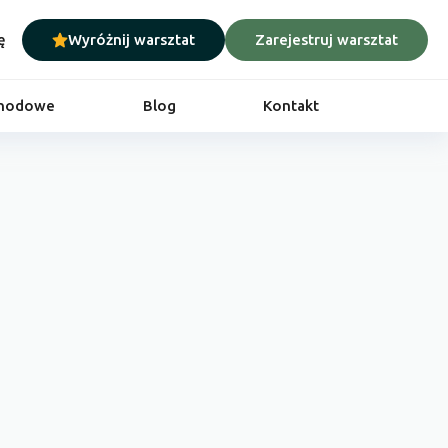
ę
Wyróżnij warsztat
Zarejestruj warsztat
chodowe
Blog
Kontakt