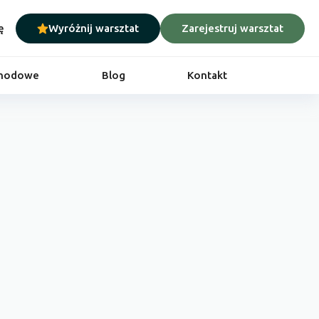
ę
Wyróżnij warsztat
Zarejestruj warsztat
chodowe
Blog
Kontakt