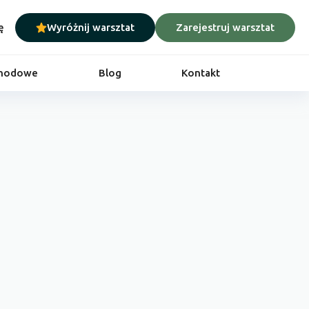
ę
Wyróżnij warsztat
Zarejestruj warsztat
chodowe
Blog
Kontakt