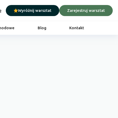
ę
Wyróżnij warsztat
Zarejestruj warsztat
chodowe
Blog
Kontakt