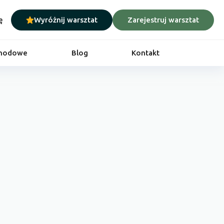
ę
Wyróżnij warsztat
Zarejestruj warsztat
chodowe
Blog
Kontakt