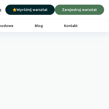
ę
Wyróżnij warsztat
Zarejestruj warsztat
chodowe
Blog
Kontakt