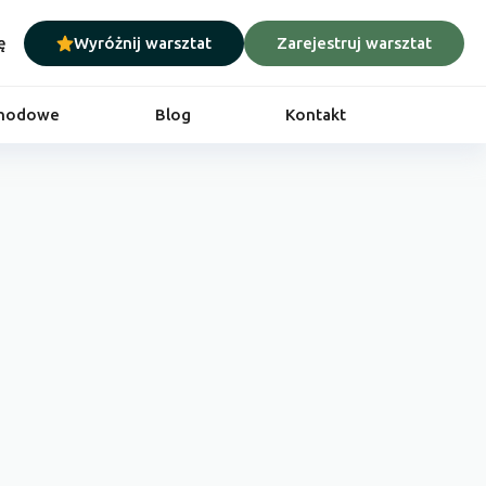
ę
Wyróżnij warsztat
Zarejestruj warsztat
chodowe
Blog
Kontakt