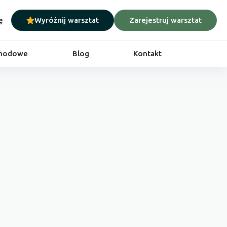
ę
Wyróżnij warsztat
Zarejestruj warsztat
chodowe
Blog
Kontakt