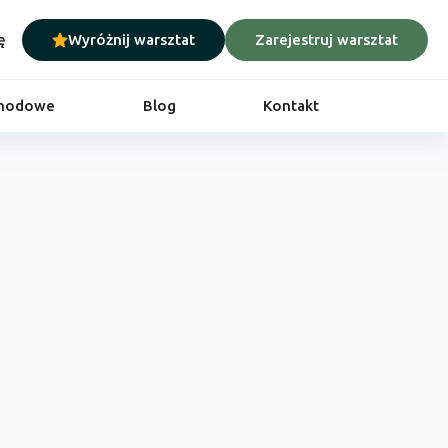
ę
Wyróżnij warsztat
Zarejestruj warsztat
chodowe
Blog
Kontakt