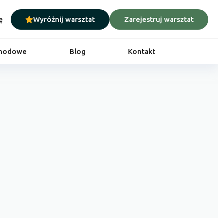
ę
Wyróżnij warsztat
Zarejestruj warsztat
chodowe
Blog
Kontakt