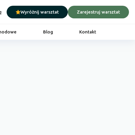
ę
Wyróżnij warsztat
Zarejestruj warsztat
chodowe
Blog
Kontakt