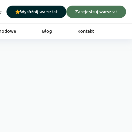
ę
Wyróżnij warsztat
Zarejestruj warsztat
chodowe
Blog
Kontakt