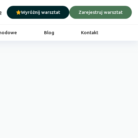
ę
Wyróżnij warsztat
Zarejestruj warsztat
chodowe
Blog
Kontakt