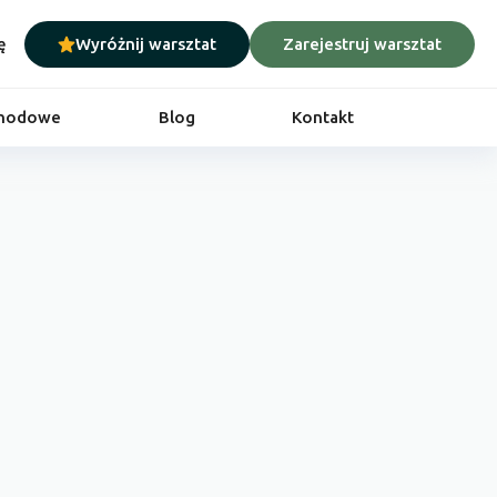
ę
Wyróżnij warsztat
Zarejestruj warsztat
chodowe
Blog
Kontakt