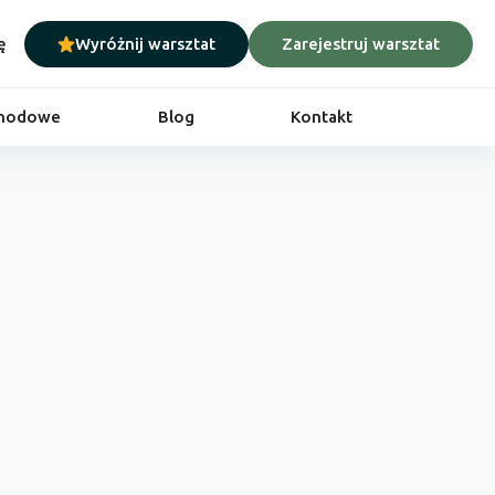
ę
Wyróżnij warsztat
Zarejestruj warsztat
chodowe
Blog
Kontakt