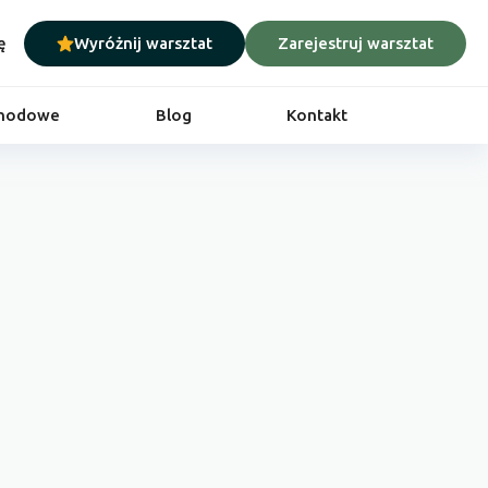
ę
Wyróżnij warsztat
Zarejestruj warsztat
chodowe
Blog
Kontakt