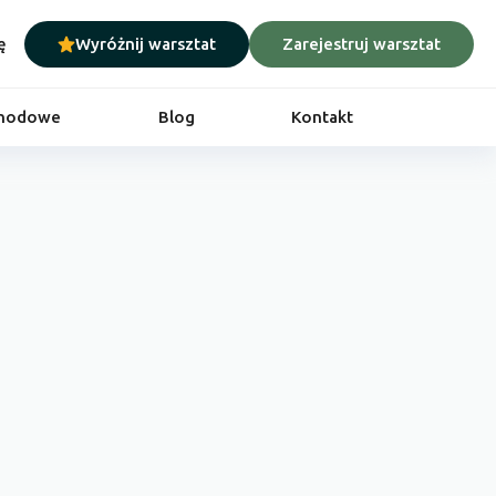
ę
Wyróżnij warsztat
Zarejestruj warsztat
chodowe
Blog
Kontakt