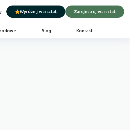
ę
Wyróżnij warsztat
Zarejestruj warsztat
chodowe
Blog
Kontakt