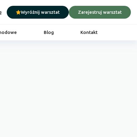
ę
Wyróżnij warsztat
Zarejestruj warsztat
chodowe
Blog
Kontakt