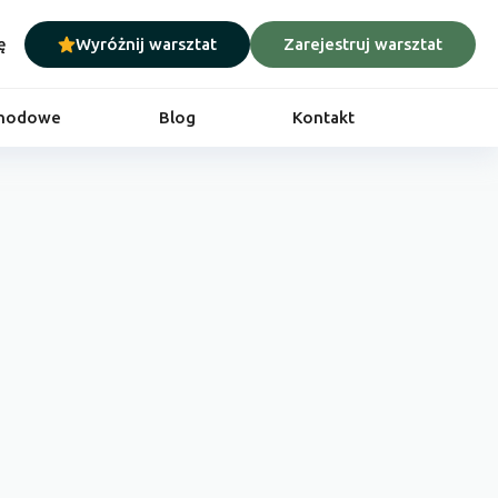
ę
Wyróżnij warsztat
Zarejestruj warsztat
chodowe
Blog
Kontakt