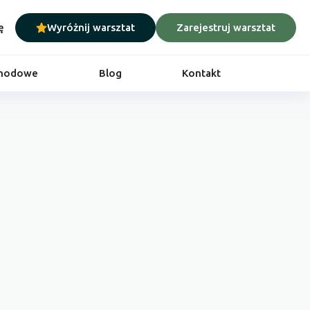
ę
Wyróżnij warsztat
Zarejestruj warsztat
chodowe
Blog
Kontakt