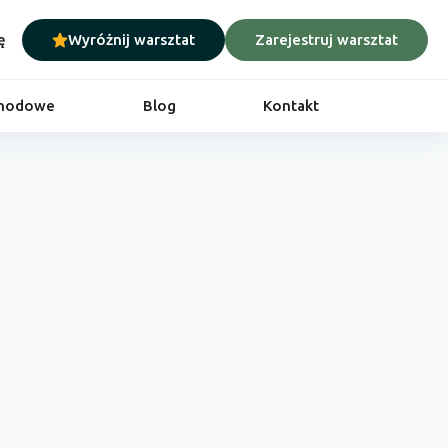
ę
Wyróżnij warsztat
Zarejestruj warsztat
chodowe
Blog
Kontakt