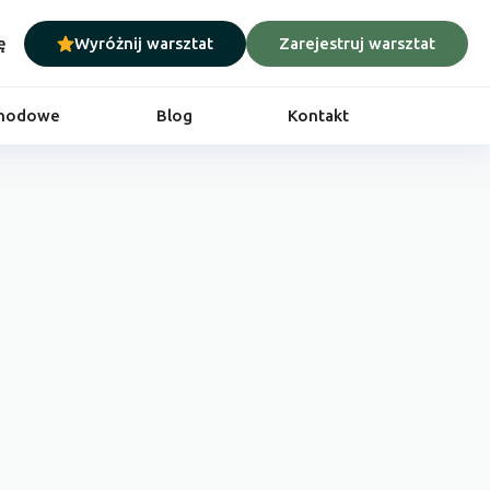
ę
Wyróżnij warsztat
Zarejestruj warsztat
chodowe
Blog
Kontakt