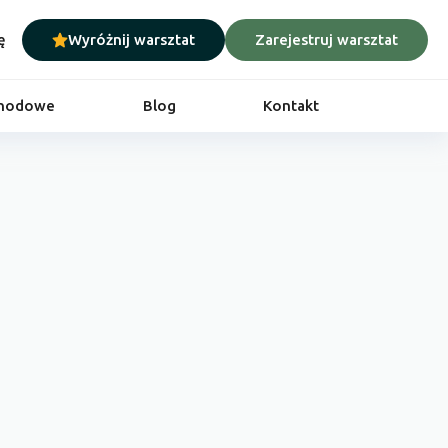
ę
Wyróżnij warsztat
Zarejestruj warsztat
chodowe
Blog
Kontakt