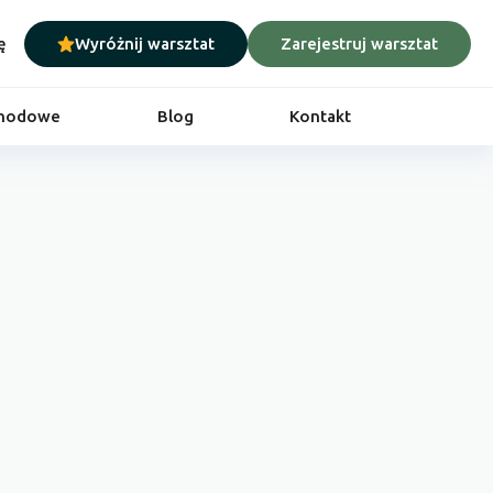
ę
Wyróżnij warsztat
Zarejestruj warsztat
chodowe
Blog
Kontakt