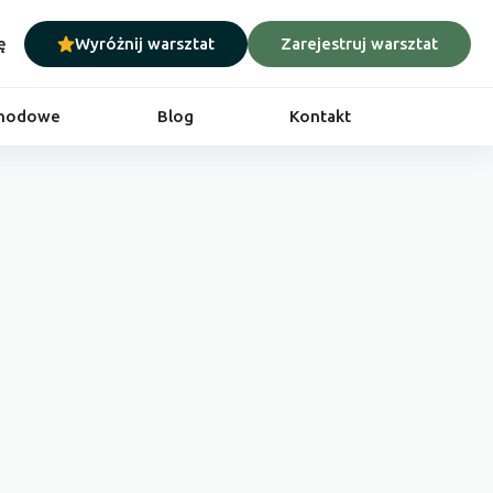
ę
Wyróżnij warsztat
Zarejestruj warsztat
chodowe
Blog
Kontakt