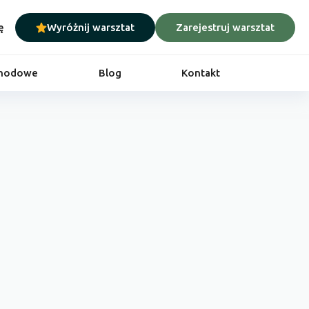
ę
Wyróżnij warsztat
Zarejestruj warsztat
chodowe
Blog
Kontakt