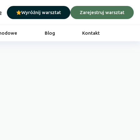
ę
Wyróżnij warsztat
Zarejestruj warsztat
chodowe
Blog
Kontakt