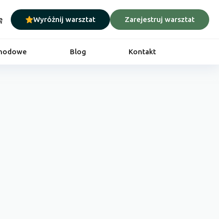
ę
Wyróżnij warsztat
Zarejestruj warsztat
chodowe
Blog
Kontakt