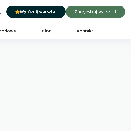
ę
Wyróżnij warsztat
Zarejestruj warsztat
chodowe
Blog
Kontakt