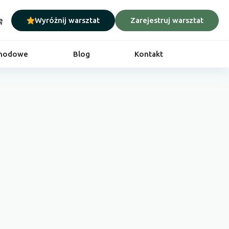
ę
Wyróżnij warsztat
Zarejestruj warsztat
chodowe
Blog
Kontakt