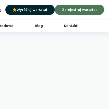
ę
Wyróżnij warsztat
Zarejestruj warsztat
chodowe
Blog
Kontakt