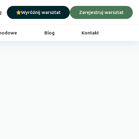
ę
Wyróżnij warsztat
Zarejestruj warsztat
chodowe
Blog
Kontakt