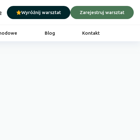
ę
Wyróżnij warsztat
Zarejestruj warsztat
chodowe
Blog
Kontakt