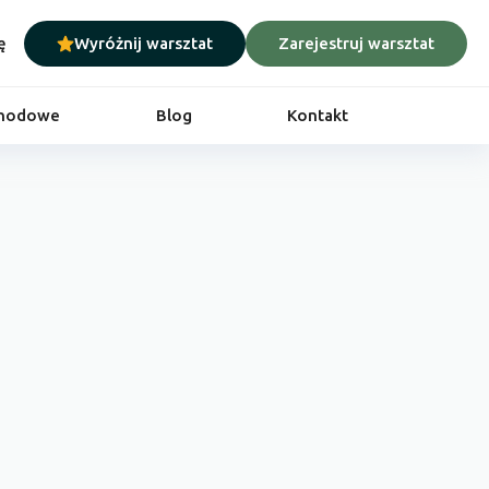
ę
Wyróżnij warsztat
Zarejestruj warsztat
chodowe
Blog
Kontakt