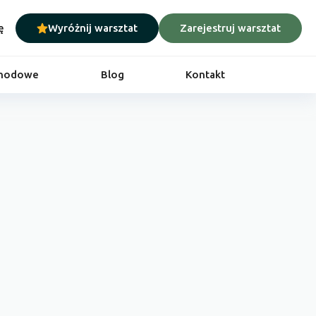
ę
Wyróżnij warsztat
Zarejestruj warsztat
chodowe
Blog
Kontakt