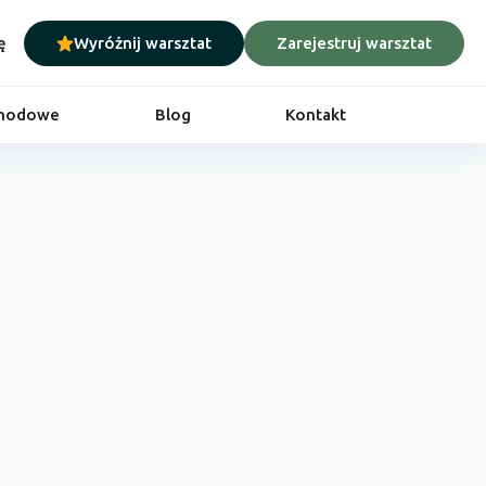
ę
Wyróżnij warsztat
Zarejestruj warsztat
chodowe
Blog
Kontakt