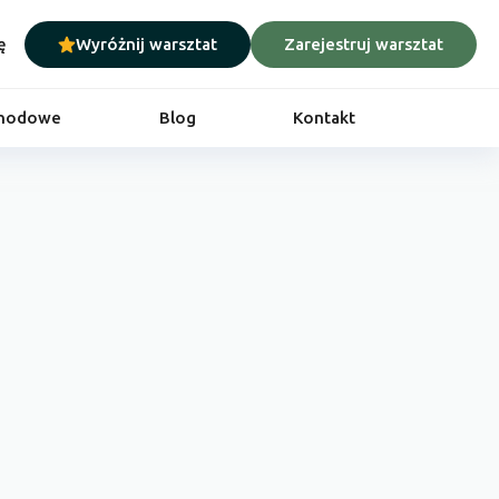
ę
Wyróżnij warsztat
Zarejestruj warsztat
chodowe
Blog
Kontakt