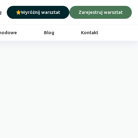
ę
Wyróżnij warsztat
Zarejestruj warsztat
chodowe
Blog
Kontakt