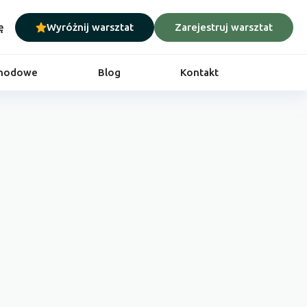
ę
Wyróżnij warsztat
Zarejestruj warsztat
chodowe
Blog
Kontakt