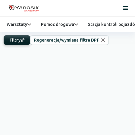
Warsztaty
Pomoc drogowa
Stacja kontroli pojazd
Filtry
Regeneracja/wymiana filtra DPF