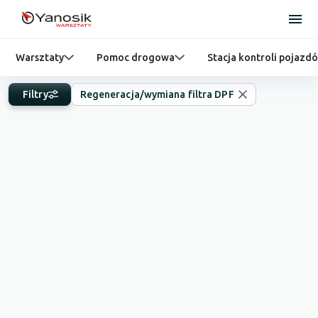
Warsztaty
Pomoc drogowa
Stacja kontroli pojazd
Filtry
Regeneracja/wymiana filtra DPF