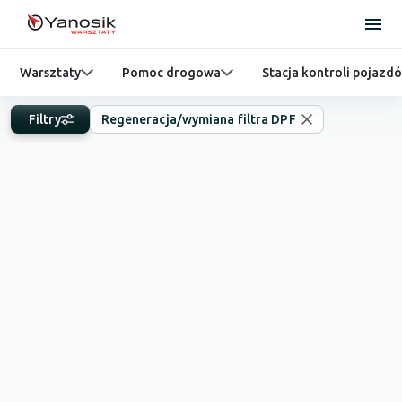
Warsztaty
Pomoc drogowa
Stacja kontroli pojazd
Filtry
Regeneracja/wymiana filtra DPF