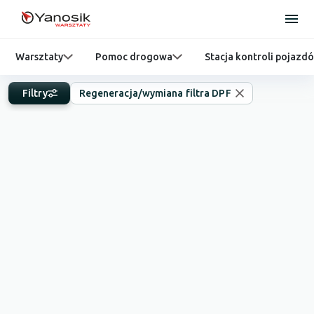
Warsztaty
Pomoc drogowa
Stacja kontroli pojazd
Filtry
Regeneracja/wymiana filtra DPF