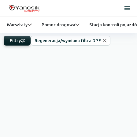
Warsztaty
Pomoc drogowa
Stacja kontroli pojazd
Filtry
Regeneracja/wymiana filtra DPF