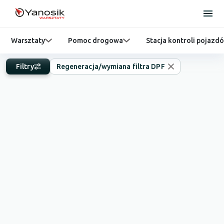
Warsztaty
Pomoc drogowa
Stacja kontroli pojazd
Filtry
Regeneracja/wymiana filtra DPF